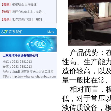
【资讯】
强强联合 出海提速
【资讯】
用匠心铸造未来，向最...
【资讯】
世界知识产权日：用知...
联系我们
More
产品优势：
山东海洋环保设备有限公司
性高、生产能
电话：0633-7881013
传真：0633-7881013
造价较高，以
地址：山东日照莒县浮来山街道工业园
网址：
http://www.haiyanghuanbao.com
量一般比在常
相对而言，
低，对于常压
液传质设备，