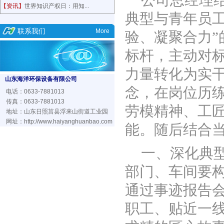
公司总经理
【资讯】
世界知识产权日：用知...
典型与青年员
联系我们
More
验、凝聚合力
标杆，主动对
力量转化为实
山东海洋环保设备有限公司
念，在岗位历
电话：0633-7881013
传真：0633-7881013
劳模精神、工
地址：山东日照莒县浮来山街道工业园
网址：
http://www.haiyanghuanbao.com
能。随后结合
一、深化典
部门、车间要
通过事迹报告
职工、贴近一