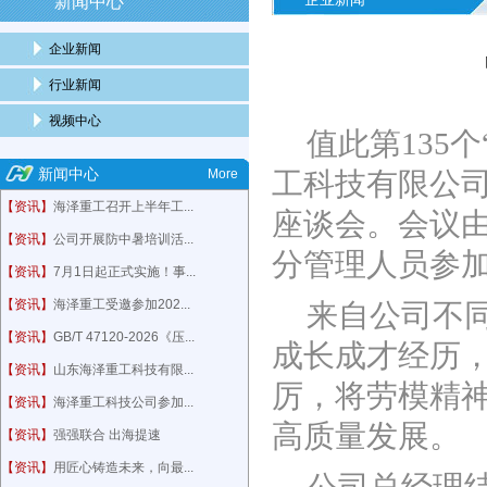
新闻中心
企业新闻
行业新闻
视频中心
值此第
135
新闻中心
More
工科技有限公司
【资讯】
海泽重工召开上半年工...
座谈会。会议
【资讯】
公司开展防中暑培训活...
分管理人员参
【资讯】
7月1日起正式实施！事...
【资讯】
海泽重工受邀参加202...
来自公司不
【资讯】
GB/T 47120-2026《压...
成长成才经历
【资讯】
山东海泽重工科技有限...
厉，将劳模精
【资讯】
海泽重工科技公司参加...
高质量发展。
【资讯】
强强联合 出海提速
【资讯】
用匠心铸造未来，向最...